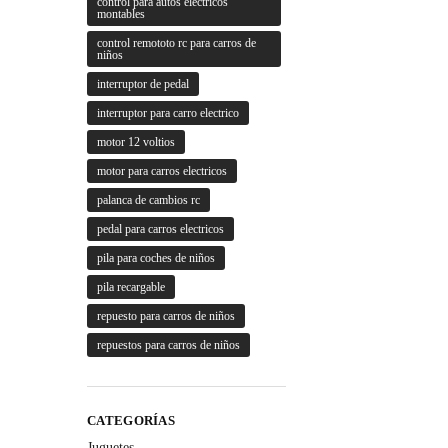
control para autos electricos
montables
control remototo rc para carros de
niños
interruptor de pedal
interruptor para carro electrico
motor 12 voltios
motor para carros electricos
palanca de cambios rc
pedal para carros electricos
pila para coches de niños
pila recargable
repuesto para carros de niños
repuestos para carros de niños
CATEGORÍAS
Juguetes