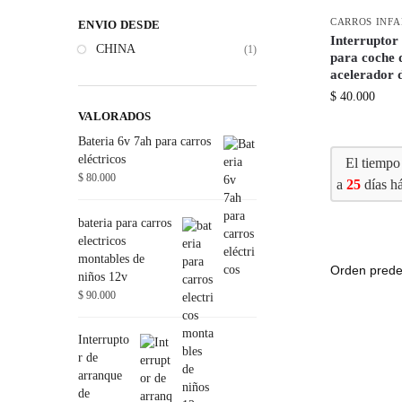
CARROS INFA
ENVIO DESDE
Interruptor 
CHINA
(1)
para coche d
acelerador 
$
40.000
VALORADOS
Bateria 6v 7ah para carros
eléctricos
El tiempo
$
80.000
a
25
días há
bateria para carros
electricos
montables de
niños 12v
$
90.000
Interrupto
r de
arranque
de