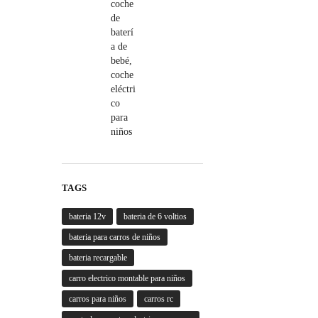
TAGS
bateria 12v
bateria de 6 voltios
bateria para carros de niños
bateria recargable
carro electrico montable para niños
carros para niños
carros rc