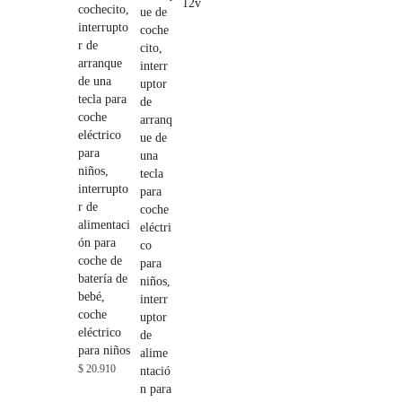
cochecito,
interrupto
r de
arranque
de una
tecla para
coche
eléctrico
para
niños,
interrupto
r de
alimentaci
ón para
coche de
batería de
bebé,
coche
eléctrico
para niños
$
20.910