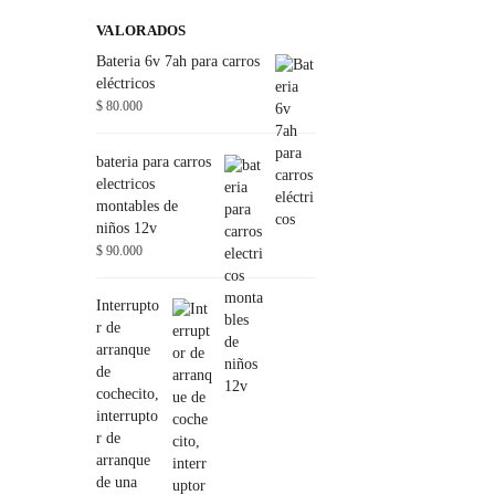
VALORADOS
Bateria 6v 7ah para carros
eléctricos
$
80.000
bateria para carros
electricos
montables de
niños 12v
$
90.000
Interrupto
r de
arranque
de
cochecito,
interrupto
r de
arranque
de una