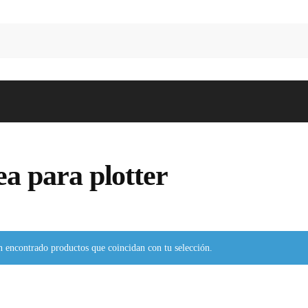
ea para plotter
n encontrado productos que coincidan con tu selección.