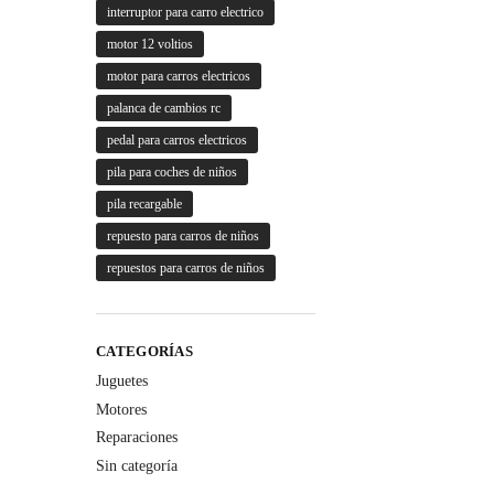
interruptor para carro electrico
motor 12 voltios
motor para carros electricos
palanca de cambios rc
pedal para carros electricos
pila para coches de niños
pila recargable
repuesto para carros de niños
repuestos para carros de niños
CATEGORÍAS
Juguetes
Motores
Reparaciones
Sin categoría