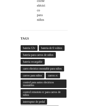
TAGS
bateria 12v
bateria de 6 voltios
bateria para carros de niños
bateria recargable
carro electrico montable para niños
carros para niños
carros rc
control para autos electricos
montables
control remototo rc para carros de
niños
interruptor de pedal