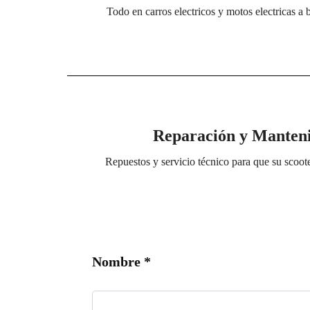
Todo en carros electricos y motos electricas a
Reparación y Mantenim
Repuestos y servicio técnico para que su scoot
d
Nombre
*
e
N
o