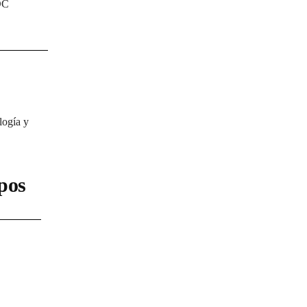
DC
logía y
pos