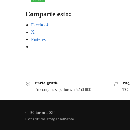
a
Comparte esto:
p
p
Facebook
X
Pinterest
Envio gratis
Pago
En compras superiores a $250.000
TC, 
© RGturbo 2024
Construido amigablemente