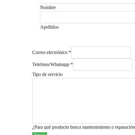
m
Nombre
b
r
Apellidos
e
T
e
l
Correo electrónico
*
e
Telefono/Whatsapp
*
f
o
Tipo de servicio
n
o
/
W
h
a
t
¿Para qué producto busca mantenimiento o reparació
s
Enviar