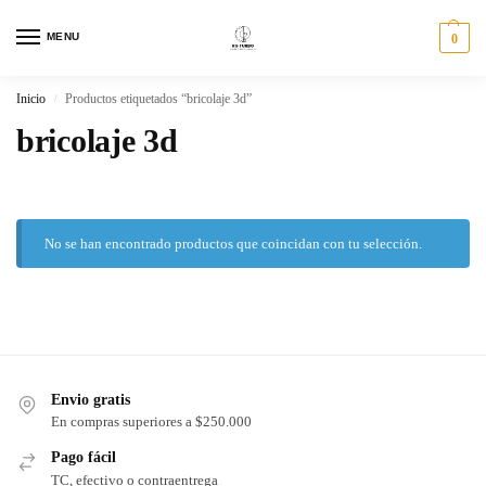
MENU
0
Inicio
Productos etiquetados “bricolaje 3d”
/
bricolaje 3d
No se han encontrado productos que coincidan con tu selección.
Envio gratis
En compras superiores a $250.000
Pago fácil
TC, efectivo o contraentrega