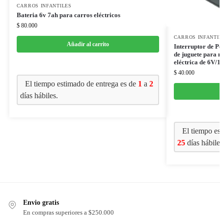
CARROS INFANTILES
Bateria 6v 7ah para carros eléctricos
$
80.000
CARROS INFANTI
Añadir al carrito
Interruptor de P
de juguete para 
eléctrica de 6V/
$
40.000
El tiempo estimado de entrega es de
1
a
2
días hábiles.
El tiempo e
25
días hábile
Envio gratis
En compras superiores a $250.000