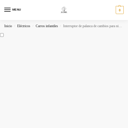
MENU
0
Inicio
Eléctricos
Carros infantiles
Interruptor de palanca de cambios para niños, reemplazo para empuje hacia adelante, stop y hacia atras, 6 pines, 3 posiciones, coches de juguete
/
/
/