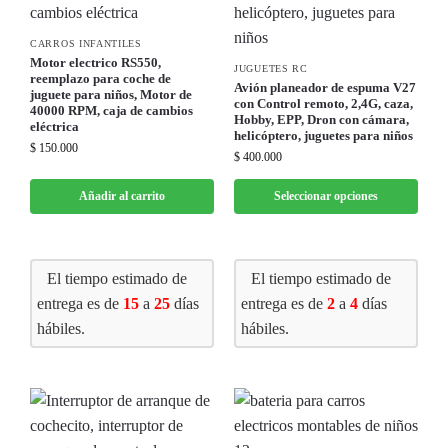
CARROS INFANTILES
Motor electrico RS550,
JUGUETES RC
reemplazo para coche de
Avión planeador de espuma V27
juguete para niños, Motor de
con Control remoto, 2,4G, caza,
40000 RPM, caja de cambios
Hobby, EPP, Dron con cámara,
eléctrica
helicóptero, juguetes para niños
$
150.000
$
400.000
Añadir al carrito
Seleccionar opciones
El tiempo estimado de
El tiempo estimado de
entrega es de
15
a
25
días
entrega es de
2
a
4
días
hábiles.
hábiles.