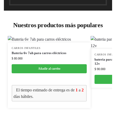
Nuestros productos más populares
CARROS INFANTILES
Bateria 6v 7ah para carros eléctricos
CARROS INFAN
$
80.000
bateria para c
12v
Añadir al carrito
$
90.000
El tiempo estimado de entrega es de
1
a
2
días hábiles.